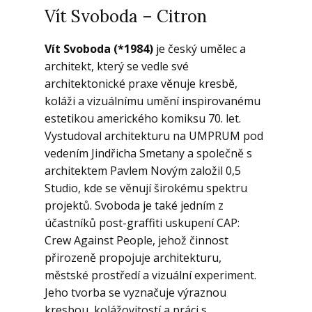
Vít Svoboda – Citron
Vít Svoboda (*1984)
je český umělec a
architekt, který se vedle své
architektonické praxe věnuje kresbě,
koláži a vizuálnímu umění inspirovanému
estetikou amerického komiksu 70. let.
Vystudoval architekturu na UMPRUM pod
vedením Jindřicha Smetany a společně s
architektem Pavlem Novým založil 0,5
Studio, kde se věnují širokému spektru
projektů. Svoboda je také jedním z
účastníků post-graffiti uskupení CAP:
Crew Against People, jehož činnost
přirozeně propojuje architekturu,
městské prostředí a vizuální experiment.
Jeho tvorba se vyznačuje výraznou
kresbou, kolážovitostí a práci s