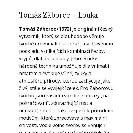
Tomáš Záborec – Louka
Tomáš Záborec (1972)
je originální český
výtvarník, který se dlouhodobě věnuje
tvorbě dřevomaleb – obrazů na dřevěném
podkladu vznikajících kombinací řezby,
vrypů, dlabání a malby. Jeho fyzicky
náročná technika umožňuje díla vnímat i
hmatem a evokuje vůně, zvuky a
atmosféru přírody, kterou zachycuje jako
živý, stále se vyvíjející celek. Pro Záborcovu
tvorbu jsou zásadní vícedílné obrazy „na
pokračování“, zdůrazňující růst a
neukončenost, a také respekt k přírodním
motivům, které zpracovává s maximální
citlivostí. Vedle volné tvorby se věnuje i
řezaným a malovaným užitným objektům