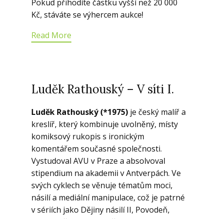
Pokud přihodíte částku vyšší než 20 000
Kč, stáváte se výhercem aukce!
Read More
Luděk Rathouský – V síti I.
Luděk Rathouský (*1975)
je český malíř a
kreslíř, který kombinuje uvolněný, místy
komiksový rukopis s ironickým
komentářem současné společnosti.
Vystudoval AVU v Praze a absolvoval
stipendium na akademii v Antverpách. Ve
svých cyklech se věnuje tématům moci,
násilí a mediální manipulace, což je patrné
v sériích jako Dějiny násilí II, Povodeň,