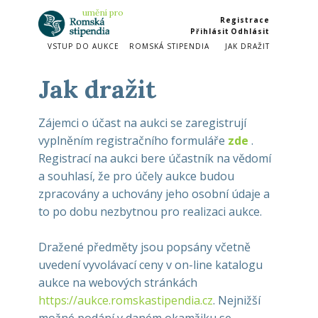
umění​ pro
Registrace
Přihlásit
Odhlásit
VSTUP DO AUKCE
ROMSKÁ STIPENDIA
JAK DRAŽIT
Jak dražit
Zájemci o účast na aukci se zaregistrují
vyplněním registračního formuláře
zde
.
Registrací na aukci bere účastník na vědomí
a souhlasí, že pro účely aukce budou
zpracovány a uchovány jeho osobní údaje a
to po dobu nezbytnou pro realizaci aukce.
Dražené předměty jsou popsány včetně
uvedení vyvolávací ceny v on-line katalogu
aukce na webových stránkách
https://aukce.romskastipendia.cz
. Nejnižší