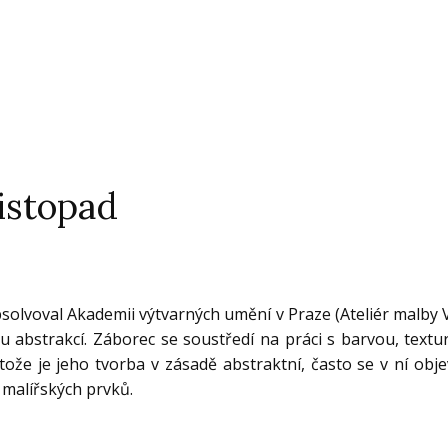
istopad
bsolvoval Akademii výtvarných umění v Praze (Ateliér malby V,
ou abstrakcí. Záborec se soustředí na práci s barvou, text
stože je jeho tvorba v zásadě abstraktní, často se v ní obje
 malířských prvků.